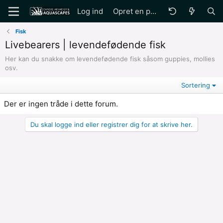
Log ind
Opret en profil
Fisk
Livebearers | levendefødende fisk
Her kan du snakke om levendefødende fisk såsom guppies, mollies
osv.
Sortering
Der er ingen tråde i dette forum.
Du skal logge ind eller registrer dig for at skrive her.