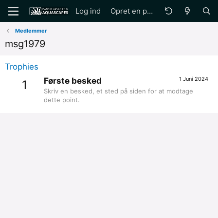
Log ind
Opret en profil
Medlemmer
msg1979
Trophies
1 Juni 2024
Første besked
1
Skriv en besked, et sted på siden for at modtage
dette point.