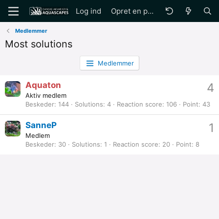
Log ind
Opret en profil
Medlemmer
Most solutions
Medlemmer
Aquaton
4
Aktiv medlem
Beskeder
144
Solutions
4
Reaction score
106
Point
43
SanneP
1
Medlem
Beskeder
30
Solutions
1
Reaction score
20
Point
8