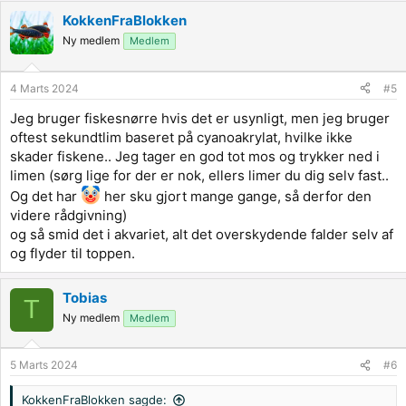
a
KokkenFraBlokken
c
t
Ny medlem
Medlem
i
o
n
4 Marts 2024
#5
s
:
Jeg bruger fiskesnørre hvis det er usynligt, men jeg bruger
oftest sekundtlim baseret på cyanoakrylat, hvilke ikke
skader fiskene.. Jeg tager en god tot mos og trykker ned i
limen (sørg lige for der er nok, ellers limer du dig selv fast..
Og det har
her sku gjort mange gange, så derfor den
videre rådgivning)
og så smid det i akvariet, alt det overskydende falder selv af
og flyder til toppen.
Tobias
T
Ny medlem
Medlem
5 Marts 2024
#6
KokkenFraBlokken sagde: