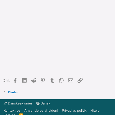
Facebook
LinkedIn
Reddit
Pinterest
Tumblr
WhatsApp
E-mail
Link
Del:
Planter
Danskeakvarier
Dansk
Kontakt os
Anvendelse af siden!
Privatlivs politik
Hjælp
R