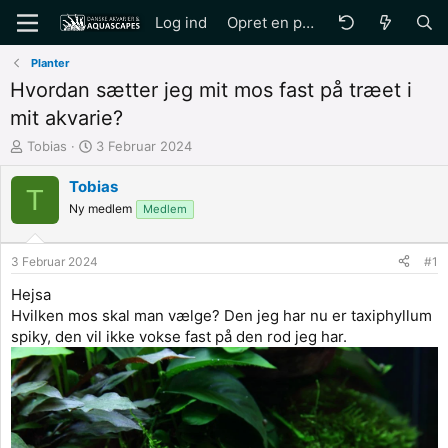
Log ind
Opret en profil
Planter
Hvordan sætter jeg mit mos fast på træet i
mit akvarie?
O
S
Tobias
3 Februar 2024
p
t
r
a
Tobias
T
e
r
Ny medlem
Medlem
t
t
t
D
e
a
3 Februar 2024
#1
t
t
a
o
Hejsa
f
Hvilken mos skal man vælge? Den jeg har nu er taxiphyllum
spiky, den vil ikke vokse fast på den rod jeg har.