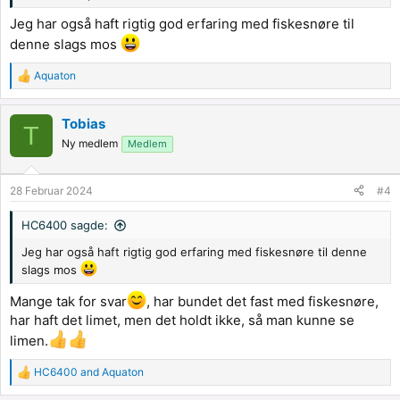
Jeg har også haft rigtig god erfaring med fiskesnøre til
denne slags mos
Aquaton
R
e
a
Tobias
c
T
t
Ny medlem
Medlem
i
o
n
28 Februar 2024
#4
s
:
HC6400 sagde:
Jeg har også haft rigtig god erfaring med fiskesnøre til denne
slags mos
Mange tak for svar
, har bundet det fast med fiskesnøre,
har haft det limet, men det holdt ikke, så man kunne se
limen.
HC6400
and
Aquaton
R
e