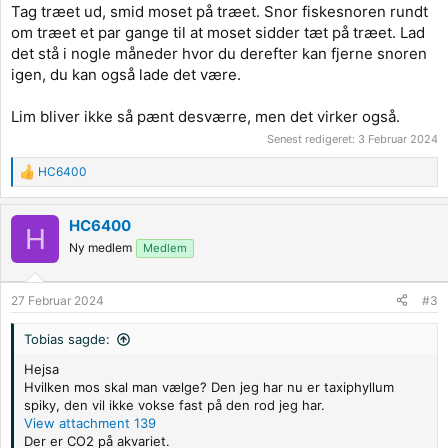
Tag træet ud, smid moset på træet. Snor fiskesnoren rundt
om træet et par gange til at moset sidder tæt på træet. Lad
det stå i nogle måneder hvor du derefter kan fjerne snoren
igen, du kan også lade det være.
Lim bliver ikke så pænt desværre, men det virker også.
Senest redigeret:
3 Februar 2024
HC6400
R
e
a
HC6400
c
H
t
Ny medlem
Medlem
i
o
n
27 Februar 2024
#3
s
:
Tobias sagde:
Hejsa
Hvilken mos skal man vælge? Den jeg har nu er taxiphyllum
spiky, den vil ikke vokse fast på den rod jeg har.
View attachment 139
Der er CO2 på akvariet.