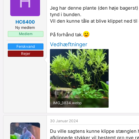
H
t
D
e
a
Jeg har denne plante (den høje bagerst) 
t
t
tynd i bunden.
a
o
Vil den kunne tåle at blive klippet ned ti
HC6400
f
Ny medlem
Medlem
På forhånd tak.
Vedhæftninger
Ferskvand
Rejer
IMG_3834.webp
335.4 KB · Set af: 1,487
30 Januar 2024
Du ville sagtens kunne klippe stænglen 
afklippede stykker vil bestemt gro nye rø