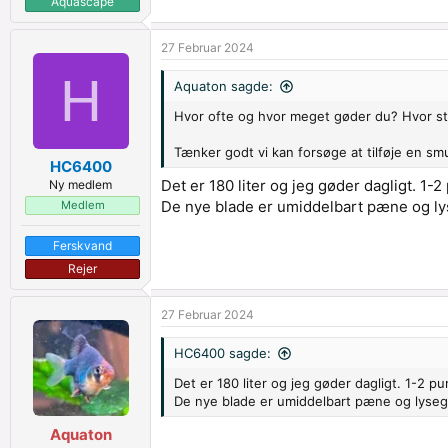
Aquascape
27 Februar 2024
H
Aquaton sagde:
Hvor ofte og hvor meget gøder du? Hvor sto
Tænker godt vi kan forsøge at tilføje en smu
HC6400
Det er 180 liter og jeg gøder dagligt. 1-
Ny medlem
De nye blade er umiddelbart pæne og lys
Medlem
Ferskvand
Rejer
27 Februar 2024
HC6400 sagde:
Det er 180 liter og jeg gøder dagligt. 1-2 p
De nye blade er umiddelbart pæne og lyseg
Aquaton