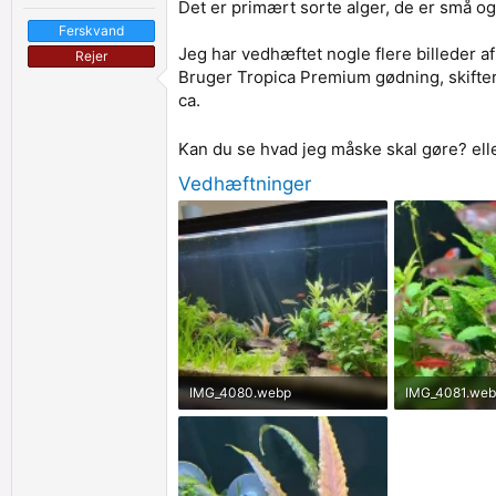
Det er primært sorte alger, de er små og
Ferskvand
Jeg har vedhæftet nogle flere billeder a
Rejer
Bruger Tropica Premium gødning, skifter 
ca.
Kan du se hvad jeg måske skal gøre? ell
Vedhæftninger
IMG_4080.webp
IMG_4081.web
243.6 KB · Set af: 854
246.3 KB · Set