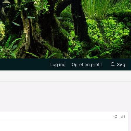
Log ind
Opret en profil
Søg
#1