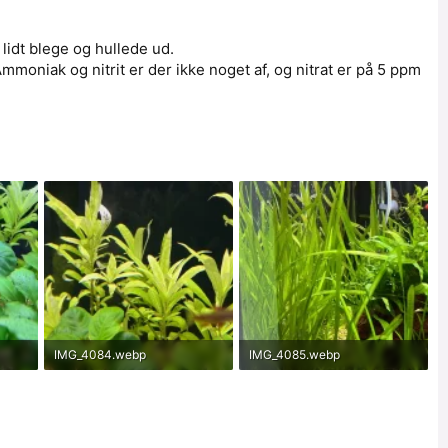
lidt blege og hullede ud.
moniak og nitrit er der ikke noget af, og nitrat er på 5 ppm
IMG_4084.webp
IMG_4085.webp
142.4 KB · Set af: 858
274.6 KB · Set af: 881