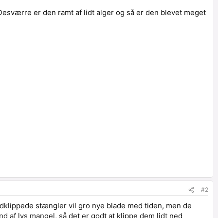
 Desværre er den ramt af lidt alger og så er den blevet meget
#2
dklippede stængler vil gro nye blade med tiden, men de
d af lys mangel, så det er godt at klippe dem lidt ned