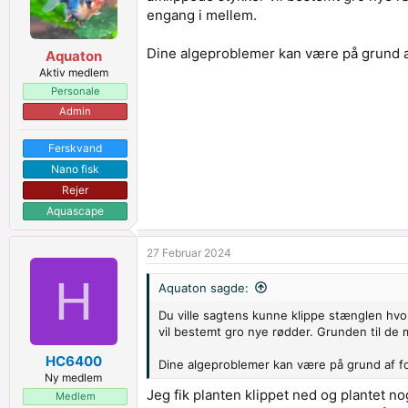
engang i mellem.
Dine algeproblemer kan være på grund af 
Aquaton
Aktiv medlem
Personale
Admin
Ferskvand
Nano fisk
Rejer
Aquascape
27 Februar 2024
H
Aquaton sagde:
Du ville sagtens kunne klippe stænglen hvo
vil bestemt gro nye rødder. Grunden til de 
HC6400
Dine algeproblemer kan være på grund af for
Ny medlem
Jeg fik planten klippet ned og plantet no
Medlem