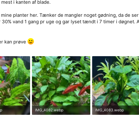
 mest i kanten af blade.
f mine planter her. Tænker de mangler noget gødning, da de ser 
30% vand 1 gang pr uge og gar lyset tændt i 7 timer i døgnet. Am
er kan prøve
p
IMG_4082.webp
IMG_4083.webp
 af: 857
196.1 KB · Set af: 853
167.6 KB · Set af: 945