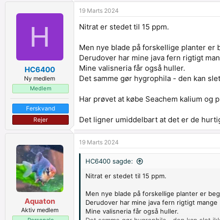
a
19 Marts 2024
c
t
H
Nitrat er stedet til 15 ppm.
i
o
n
Men nye blade på forskellige planter er
s
Derudover har mine java fern rigtigt man
:
Mine valisneria får også huller.
HC6400
Det samme gør hygrophila - den kan slet i
Ny medlem
Medlem
Har prøvet at købe Seachem kalium og ph
Ferskvand
Det ligner umiddelbart at det er de hurt
Rejer
19 Marts 2024
HC6400 sagde:
Nitrat er stedet til 15 ppm.
Men nye blade på forskellige planter er b
Aquaton
Derudover har mine java fern rigtigt mange h
Aktiv medlem
Mine valisneria får også huller.
Personale