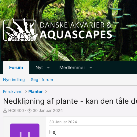
Forum
Nyt
Medlemmer
Nye indlæg
Søg i forum
Ferskvand
Planter
Nedklipning af plante - kan den tåle d
O
S
HC6400
30 Januar 2024
p
t
r
a
30 Januar 2024
e
r
Hej
t
t