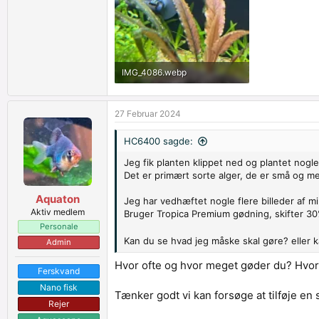
IMG_4086.webp
144.2 KB · Set af: 842
27 Februar 2024
HC6400 sagde:
Jeg fik planten klippet ned og plantet nogle
Det er primært sorte alger, de er små og me
Aquaton
Jeg har vedhæftet nogle flere billeder af m
Aktiv medlem
Bruger Tropica Premium gødning, skifter 30%
Personale
Kan du se hvad jeg måske skal gøre? eller 
Admin
Hvor ofte og hvor meget gøder du? Hvor 
Ferskvand
Nano fisk
Tænker godt vi kan forsøge at tilføje en 
Rejer