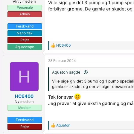
Aktiv medlem
Ville sige giv det 3 pump og 1 pump speci
Personale
forbliver grønne. De gamle er skadet og 
Admin
Ferskvand
Nano fisk
Rejer
HC6400
Aquascape
R
e
a
28 Februar 2024
c
t
H
i
Aquaton sagde:
o
n
Ville sige giv det 3 pump og 1 pump speciali
s
gamle er skadet og der vil alger desværre l
:
HC6400
Tak for svar
Ny medlem
Jeg prøver at give ekstra gødning og mål
Medlem
Ferskvand
Aquaton
Rejer
R
e