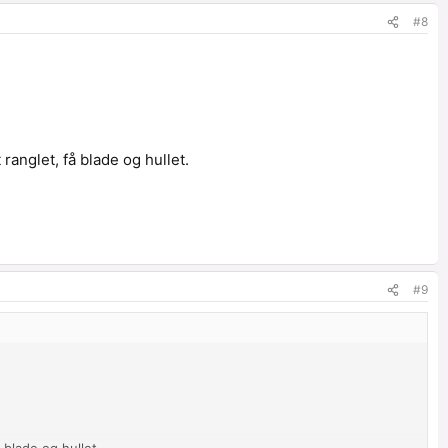
#8
ranglet, få blade og hullet.
#9