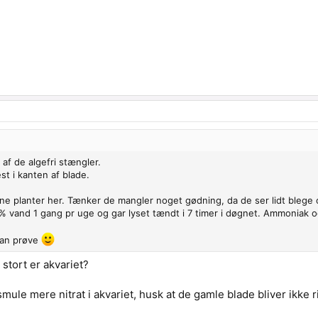
 af de algefri stængler.
st i kanten af blade.
ine planter her. Tænker de mangler noget gødning, da de ser lidt blege 
 vand 1 gang pr uge og gar lyset tændt i 7 timer i døgnet. Ammoniak og n
kan prøve
stort er akvariet?
smule mere nitrat i akvariet, husk at de gamle blade bliver ikke