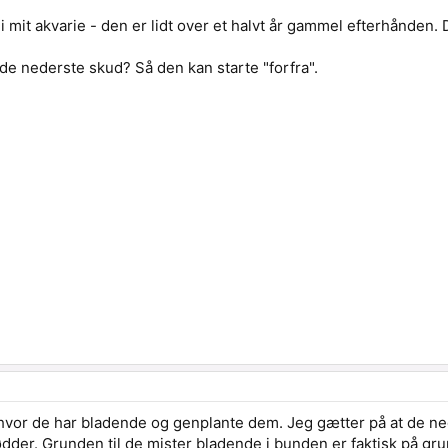
i mit akvarie - den er lidt over et halvt år gammel efterhånden.
l de nederste skud? Så den kan starte "forfra".
hvor de har bladende og genplante dem. Jeg gætter på at de ne
dder. Grunden til de mister bladende i bunden er faktisk på grun